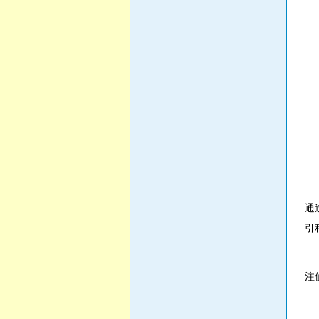
(
(
(
除
(
(
第
通
引
第
注
第