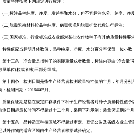
量特性按照下列规定进行标注：
一)标注品种纯度、净度、发芽率和水分，但不宜标注水分、芽率、净度
二)脱毒繁殖材料按品种纯度、病毒状况和脱毒扩繁代数进行标注;
三)国家标准、行业标准或农业部对某些农作物种子有其他质量特性要
性值应当标明具体数值，品种纯度、净度、水分百分率保留一位小数
十三条 净含量是指种子的实际重量或者数量，标注内容由“净含量”字样
数量单位(粒或者株)三部分组成。
十四条 检测日期是指生产经营者检测质量特性值的年月，年月分别用
例：检测日期：2016年05月。
量保证期是指在规定贮存条件下种子生产经营者对种子质量特性值予以
检测日期起最长时间不得超过十二个月，采用下列示例：质量保证期6个
十五条 品种适宜种植区域不得超过审定、登记公告及省级农业主管部
记以外作物的适宜区域由生产经营者根据试验确定。