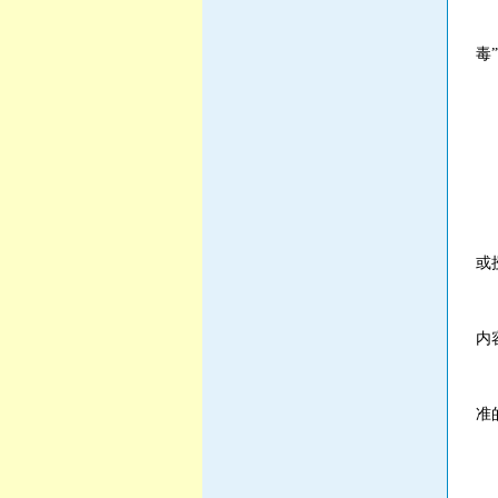
(
毒
(
第
种
第
或
第
内
第
准
第