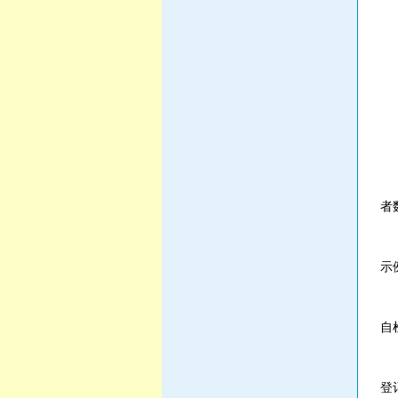
质
(
(
(
特
第
者
第
示
质
自
第
登